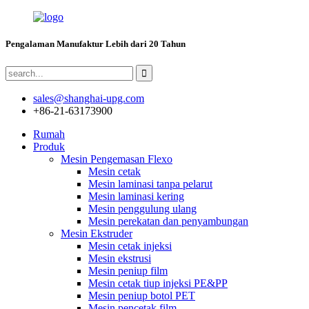
Pengalaman Manufaktur Lebih dari 20 Tahun
sales@shanghai-upg.com
+86-21-63173900
Rumah
Produk
Mesin Pengemasan Flexo
Mesin cetak
Mesin laminasi tanpa pelarut
Mesin laminasi kering
Mesin penggulung ulang
Mesin perekatan dan penyambungan
Mesin Ekstruder
Mesin cetak injeksi
Mesin ekstrusi
Mesin peniup film
Mesin cetak tiup injeksi PE&PP
Mesin peniup botol PET
Mesin pencetak film