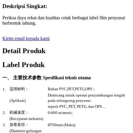
Deskripsi Singkat:
Periksa daya rekat dan kualitas cetak berbagai label film penyusut
berbentuk tabung.
Kirim email kepada kami
Detail Produk
Label Produk
一、 主要技术参数 Spesifikasi teknis utama
适用材料：
Bahan PVC,PET,PETG,OPS；
1.
Dirancang untuk operasi penyambungan tengah
(Aplikasi)
pada selongsong penyusut.
seperti PVC, PET, PETG, dan OPS…
机械速度：
2.
0-600 m/menit;
(Kecepatan mekanis)
放卷直径：
3.
Ø700mm (Maks);
(Diameter gulungan