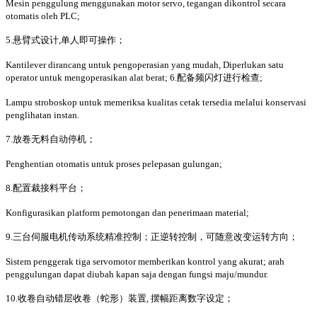
Mesin penggulung menggunakan motor servo, tegangan dikontrol secara
otomatis oleh PLC;
5.悬臂式设计,单人即可操作；
Kantilever dirancang untuk pengoperasian yang mudah, Diperlukan satu
operator untuk mengoperasikan alat berat; 6.配备频闪灯进行检查;
Lampu stroboskop untuk memeriksa kualitas cetak tersedia melalui konservasi
penglihatan instan.
7.放卷无料自动停机；
Penghentian otomatis untuk proses pelepasan gulungan;
8.配置裁接料平台；
Konfigurasikan platform pemotongan dan penerimaan material;
9.三台伺服电机传动系统精准控制；正逆转控制，可随意改变运转方向；
Sistem penggerak tiga servomotor memberikan kontrol yang akurat; arah
penggulungan dapat diubah kapan saja dengan fungsi maju/mundur.
10.收卷自动错层收卷（蛇形）装置, 摆幅距离数字设定；