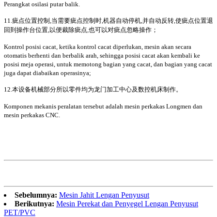
Perangkat osilasi putar balik.
11.疵点位置控制,当需要疵点控制时,机器自动停机,并自动反转,使疵点位置退
回到操作台位置,以便裁除疵点,也可以对疵点忽略操作；
Kontrol posisi cacat, ketika kontrol cacat diperlukan, mesin akan secara
otomatis berhenti dan berbalik arah, sehingga posisi cacat akan kembali ke
posisi meja operasi, untuk memotong bagian yang cacat, dan bagian yang cacat
juga dapat diabaikan operasinya;
12.本设备机械部分所以零件均为龙门加工中心及数控机床制作。
Komponen mekanis peralatan tersebut adalah mesin perkakas Longmen dan
mesin perkakas CNC.
Sebelumnya:
Mesin Jahit Lengan Penyusut
Berikutnya:
Mesin Perekat dan Penyegel Lengan Penyusut
PET/PVC