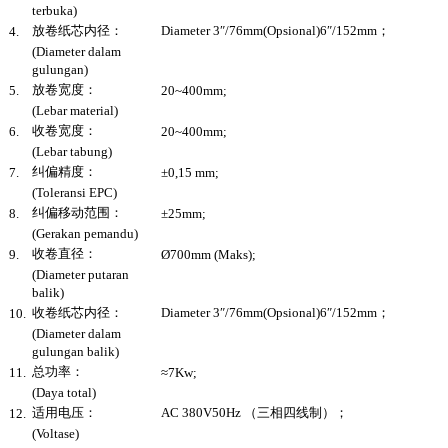
terbuka)
放卷纸芯内径：
Diameter 3″/76mm(Opsional)6″/152mm；
4.
(Diameter dalam
gulungan)
放卷宽度：
5.
20~400mm;
(Lebar material)
收卷宽度：
6.
20~400mm;
(Lebar tabung)
纠偏精度：
7.
±0,15 mm;
(Toleransi EPC)
纠偏移动范围：
8.
±25mm;
(Gerakan pemandu)
收卷直径：
9.
Ø700mm (Maks);
(Diameter putaran
balik)
收卷纸芯内径：
Diameter 3″/76mm(Opsional)6″/152mm；
10.
(Diameter dalam
gulungan balik)
总功率：
11.
≈7Kw;
(Daya total)
适用电压：
AC 380V50Hz （三相四线制）；
12.
(Voltase)