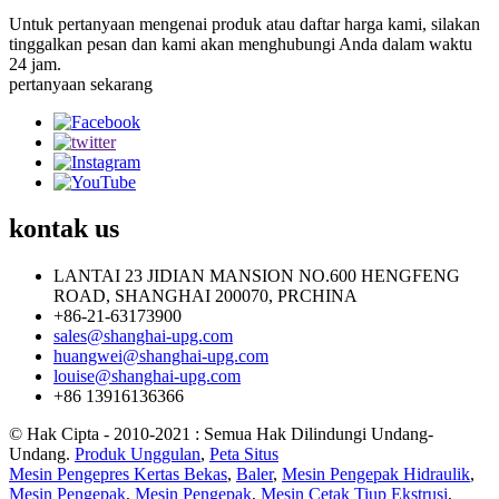
Untuk pertanyaan mengenai produk atau daftar harga kami, silakan
tinggalkan pesan dan kami akan menghubungi Anda dalam waktu
24 jam.
pertanyaan sekarang
kontak
us
LANTAI 23 JIDIAN MANSION NO.600 HENGFENG
ROAD, SHANGHAI 200070, PRCHINA
+86-21-63173900
sales@shanghai-upg.com
huangwei@shanghai-upg.com
louise@shanghai-upg.com
+86 13916136366
© Hak Cipta - 2010-2021 : Semua Hak Dilindungi Undang-
Undang.
Produk Unggulan
,
Peta Situs
Mesin Pengepres Kertas Bekas
,
Baler
,
Mesin Pengepak Hidraulik
,
Mesin Pengepak
,
Mesin Pengepak
,
Mesin Cetak Tiup Ekstrusi
,