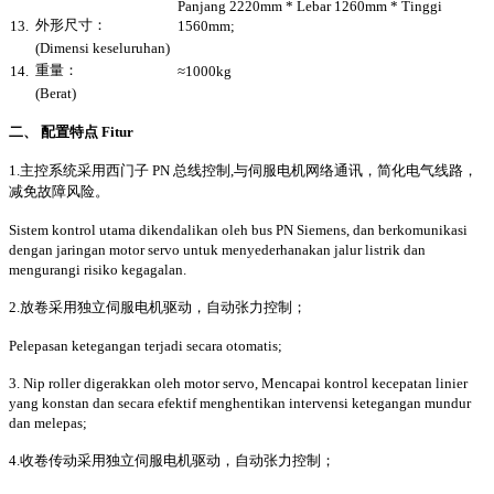
Panjang 2220mm * Lebar 1260mm * Tinggi
外形尺寸：
13.
1560mm;
(Dimensi keseluruhan)
重量：
14.
≈1000kg
(Berat)
二、 配置特点 Fitur
1.主控系统采用西门子 PN 总线控制,与伺服电机网络通讯，简化电气线路，
减免故障风险。
Sistem kontrol utama dikendalikan oleh bus PN Siemens, dan berkomunikasi
dengan jaringan motor servo untuk menyederhanakan jalur listrik dan
mengurangi risiko kegagalan.
2.放卷采用独立伺服电机驱动，自动张力控制；
Pelepasan ketegangan terjadi secara otomatis;
3. Nip roller digerakkan oleh motor servo, Mencapai kontrol kecepatan linier
yang konstan dan secara efektif menghentikan intervensi ketegangan mundur
dan melepas;
4.收卷传动采用独立伺服电机驱动，自动张力控制；