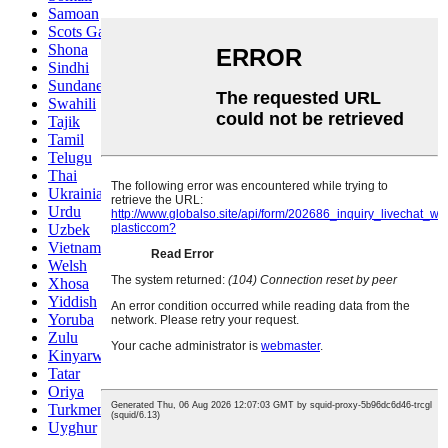
Samoan
Scots Gaelic
Shona
Sindhi
Sundanese
Swahili
Tajik
Tamil
Telugu
Thai
Ukrainian
Urdu
Uzbek
Vietnamese
Welsh
Xhosa
Yiddish
Yoruba
Zulu
Kinyarwanda
Tatar
Oriya
Turkmen
Uyghur