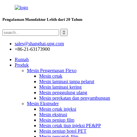
Pengalaman Manufaktur Lebih dari 20 Tahun
sales@shanghai-upg.com
+86-21-63173900
Rumah
Produk
Mesin Pengemasan Flexo
Mesin cetak
Mesin laminasi tanpa pelarut
Mesin laminasi kering
Mesin penggulung ulang
Mesin perekatan dan penyambungan
Mesin Ekstruder
Mesin cetak injeksi
Mesin ekstrusi
Mesin peniup film
Mesin cetak tiup injeksi PE&PP
Mesin peniup botol PET
Mesin pencetak film