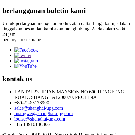
berlangganan buletin kami
Untuk pertanyaan mengenai produk atau daftar harga kami, silakan
tinggalkan pesan dan kami akan menghubungi Anda dalam waktu
24 jam.
pertanyaan sekarang
kontak
us
LANTAI 23 JIDIAN MANSION NO.600 HENGFENG
ROAD, SHANGHAI 200070, PRCHINA
+86-21-63173900
sales@shanghai-upg.com
huangwei@shanghai-upg.com
louise@shanghai-upg.com
+86 13916136366
© Hak Cipta - 2010-2021 : Semua Hak Dilindungi Undang-