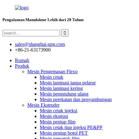
Pengalaman Manufaktur Lebih dari 20 Tahun
sales@shanghai-upg.com
+86-21-63173900
Rumah
Produk
Mesin Pengemasan Flexo
Mesin cetak
Mesin laminasi tanpa pelarut
Mesin laminasi kering
Mesin penggulung ulang
Mesin perekatan dan penyambungan
Mesin Ekstruder
Mesin cetak injeksi
Mesin ekstrusi
Mesin peniup film
Mesin cetak tiup injeksi PE&PP
Mesin peniup botol PET
Mesin pencetak film