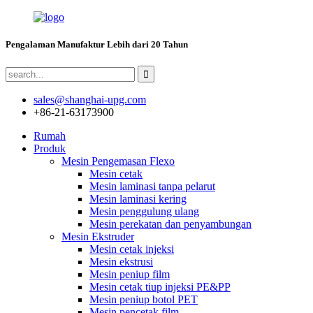
Pengalaman Manufaktur Lebih dari 20 Tahun
sales@shanghai-upg.com
+86-21-63173900
Rumah
Produk
Mesin Pengemasan Flexo
Mesin cetak
Mesin laminasi tanpa pelarut
Mesin laminasi kering
Mesin penggulung ulang
Mesin perekatan dan penyambungan
Mesin Ekstruder
Mesin cetak injeksi
Mesin ekstrusi
Mesin peniup film
Mesin cetak tiup injeksi PE&PP
Mesin peniup botol PET
Mesin pencetak film