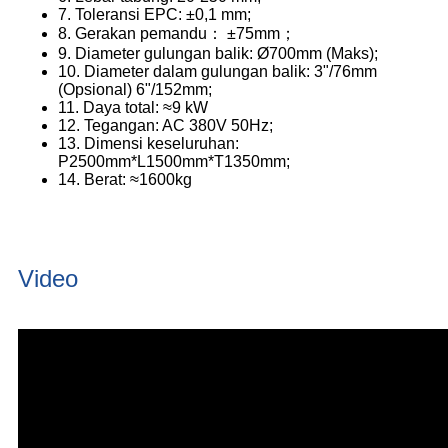
7. Toleransi EPC: ±0,1 mm;
8. Gerakan pemandu： ±75mm；
9. Diameter gulungan balik: Ø700mm (Maks);
10. Diameter dalam gulungan balik: 3"/76mm
(Opsional) 6"/152mm;
11. Daya total: ≈9 kW
12. Tegangan: AC 380V 50Hz;
13. Dimensi keseluruhan:
P2500mm*L1500mm*T1350mm;
14. Berat: ≈1600kg
Video