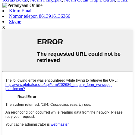
Kirim Email
Nomor telepon 8613916136366
Skype
x