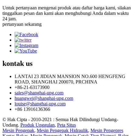
Untuk pertanyaan mengenai produk atau daftar harga kami, silakan
tinggalkan pesan dan kami akan menghubungi Anda dalam waktu
24 jam.
pertanyaan sekarang
kontak
us
LANTAI 23 JIDIAN MANSION NO.600 HENGFENG
ROAD, SHANGHAI 200070, PRCHINA
+86-21-63173900
sales@shanghai-upg.com
huangwei@shanghai-upg.com
louise@shanghai-upg.com
+86 13916136366
© Hak Cipta - 2010-2021 : Semua Hak Dilindungi Undang-
Undang.
Produk Unggulan
,
Peta Situs
Mesin Pengepak
,
Mesin Pengepak Hidraulik
,
Mesin Pengepres
Kertas Bekas
,
Mesin Pengepak
,
Mesin Cetak Tiup Ekstrusi
,
Baler
,