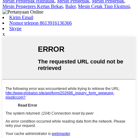
Mesin Pengepak Hidraulik
,
Mesin Pengepak
,
Mesin Pengepak
,
Mesin Pengepres Kertas Bekas
,
Baler
,
Mesin Cetak Tiup Ekstrusi
,
Kirim Email
Nomor telepon 8613916136366
Skype
x