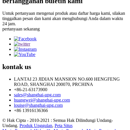
berlangganan buletin kami
Untuk pertanyaan mengenai produk atau daftar harga kami, silakan
tinggalkan pesan dan kami akan menghubungi Anda dalam waktu
24 jam.
pertanyaan sekarang
kontak
us
LANTAI 23 JIDIAN MANSION NO.600 HENGFENG
ROAD, SHANGHAI 200070, PRCHINA
+86-21-63173900
sales@shanghai-upg.com
huangwei@shanghai-upg.com
louise@shanghai-upg.com
+86 13916136366
© Hak Cipta - 2010-2021 : Semua Hak Dilindungi Undang-
Undang.
Produk Unggulan
,
Peta Situs