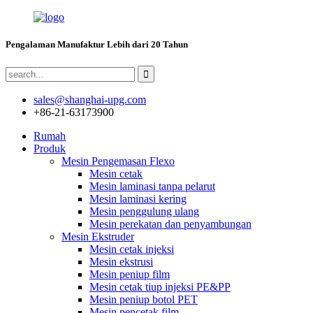
Pengalaman Manufaktur Lebih dari 20 Tahun
sales@shanghai-upg.com
+86-21-63173900
Rumah
Produk
Mesin Pengemasan Flexo
Mesin cetak
Mesin laminasi tanpa pelarut
Mesin laminasi kering
Mesin penggulung ulang
Mesin perekatan dan penyambungan
Mesin Ekstruder
Mesin cetak injeksi
Mesin ekstrusi
Mesin peniup film
Mesin cetak tiup injeksi PE&PP
Mesin peniup botol PET
Mesin pencetak film