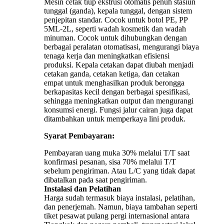
Mesin cetak tiup ekstrusi otomatis penuh stasiun
tunggal (ganda), kepala tunggal, dengan sistem
penjepitan standar. Cocok untuk botol PE, PP
5ML-2L, seperti wadah kosmetik dan wadah
minuman. Cocok untuk dihubungkan dengan
berbagai peralatan otomatisasi, mengurangi biaya
tenaga kerja dan meningkatkan efisiensi
produksi. Kepala cetakan dapat diubah menjadi
cetakan ganda, cetakan ketiga, dan cetakan
empat untuk menghasilkan produk berongga
berkapasitas kecil dengan berbagai spesifikasi,
sehingga meningkatkan output dan mengurangi
konsumsi energi. Fungsi jalur cairan juga dapat
ditambahkan untuk memperkaya lini produk.
Syarat Pembayaran:
Pembayaran uang muka 30% melalui T/T saat
konfirmasi pesanan, sisa 70% melalui T/T
sebelum pengiriman. Atau L/C yang tidak dapat
dibatalkan pada saat pengiriman.
Instalasi dan Pelatihan
Harga sudah termasuk biaya instalasi, pelatihan,
dan penerjemah. Namun, biaya tambahan seperti
tiket pesawat pulang pergi internasional antara