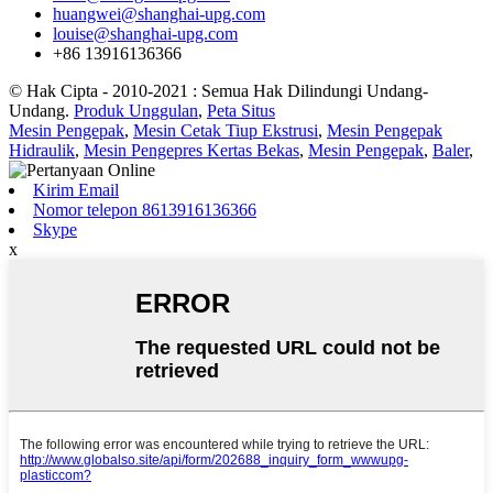
huangwei@shanghai-upg.com
louise@shanghai-upg.com
+86 13916136366
© Hak Cipta - 2010-2021 : Semua Hak Dilindungi Undang-
Undang.
Produk Unggulan
,
Peta Situs
Mesin Pengepak
,
Mesin Cetak Tiup Ekstrusi
,
Mesin Pengepak
Hidraulik
,
Mesin Pengepres Kertas Bekas
,
Mesin Pengepak
,
Baler
,
Kirim Email
Nomor telepon 8613916136366
Skype
x