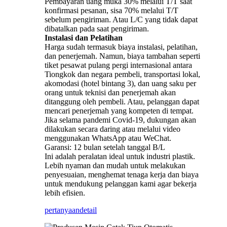
Pembayaran uang muka 30% melalui T/T saat
konfirmasi pesanan, sisa 70% melalui T/T
sebelum pengiriman. Atau L/C yang tidak dapat
dibatalkan pada saat pengiriman.
Instalasi dan Pelatihan
Harga sudah termasuk biaya instalasi, pelatihan,
dan penerjemah. Namun, biaya tambahan seperti
tiket pesawat pulang pergi internasional antara
Tiongkok dan negara pembeli, transportasi lokal,
akomodasi (hotel bintang 3), dan uang saku per
orang untuk teknisi dan penerjemah akan
ditanggung oleh pembeli. Atau, pelanggan dapat
mencari penerjemah yang kompeten di tempat.
Jika selama pandemi Covid-19, dukungan akan
dilakukan secara daring atau melalui video
menggunakan WhatsApp atau WeChat.
Garansi: 12 bulan setelah tanggal B/L
Ini adalah peralatan ideal untuk industri plastik.
Lebih nyaman dan mudah untuk melakukan
penyesuaian, menghemat tenaga kerja dan biaya
untuk mendukung pelanggan kami agar bekerja
lebih efisien.
pertanyaan
detail