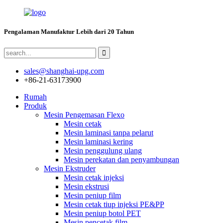
Pengalaman Manufaktur Lebih dari 20 Tahun
sales@shanghai-upg.com
+86-21-63173900
Rumah
Produk
Mesin Pengemasan Flexo
Mesin cetak
Mesin laminasi tanpa pelarut
Mesin laminasi kering
Mesin penggulung ulang
Mesin perekatan dan penyambungan
Mesin Ekstruder
Mesin cetak injeksi
Mesin ekstrusi
Mesin peniup film
Mesin cetak tiup injeksi PE&PP
Mesin peniup botol PET
Mesin pencetak film