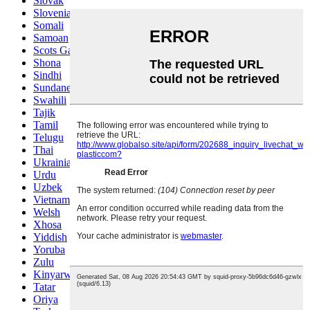
Slovak
Slovenian
Somali
Samoan
Scots Gaelic
Shona
Sindhi
Sundanese
Swahili
Tajik
Tamil
Telugu
Thai
Ukrainian
Urdu
Uzbek
Vietnamese
Welsh
Xhosa
Yiddish
Yoruba
Zulu
Kinyarwanda
Tatar
Oriya