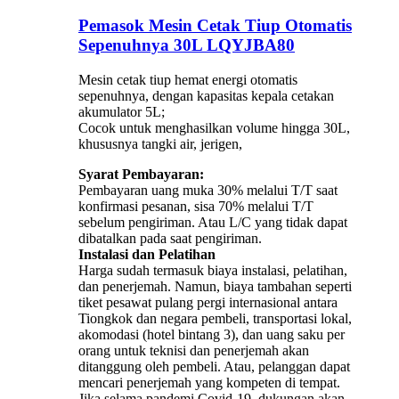
Pemasok Mesin Cetak Tiup Otomatis
Sepenuhnya 30L LQYJBA80
Mesin cetak tiup hemat energi otomatis
sepenuhnya, dengan kapasitas kepala cetakan
akumulator 5L;
Cocok untuk menghasilkan volume hingga 30L,
khususnya tangki air, jerigen,
Syarat Pembayaran:
Pembayaran uang muka 30% melalui T/T saat
konfirmasi pesanan, sisa 70% melalui T/T
sebelum pengiriman. Atau L/C yang tidak dapat
dibatalkan pada saat pengiriman.
Instalasi dan Pelatihan
Harga sudah termasuk biaya instalasi, pelatihan,
dan penerjemah. Namun, biaya tambahan seperti
tiket pesawat pulang pergi internasional antara
Tiongkok dan negara pembeli, transportasi lokal,
akomodasi (hotel bintang 3), dan uang saku per
orang untuk teknisi dan penerjemah akan
ditanggung oleh pembeli. Atau, pelanggan dapat
mencari penerjemah yang kompeten di tempat.
Jika selama pandemi Covid-19, dukungan akan