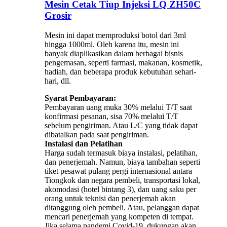
Mesin Cetak Tiup Injeksi LQ ZH50C
Grosir
Mesin ini dapat memproduksi botol dari 3ml
hingga 1000ml. Oleh karena itu, mesin ini
banyak diaplikasikan dalam berbagai bisnis
pengemasan, seperti farmasi, makanan, kosmetik,
hadiah, dan beberapa produk kebutuhan sehari-
hari, dll.
Syarat Pembayaran:
Pembayaran uang muka 30% melalui T/T saat
konfirmasi pesanan, sisa 70% melalui T/T
sebelum pengiriman. Atau L/C yang tidak dapat
dibatalkan pada saat pengiriman.
Instalasi dan Pelatihan
Harga sudah termasuk biaya instalasi, pelatihan,
dan penerjemah. Namun, biaya tambahan seperti
tiket pesawat pulang pergi internasional antara
Tiongkok dan negara pembeli, transportasi lokal,
akomodasi (hotel bintang 3), dan uang saku per
orang untuk teknisi dan penerjemah akan
ditanggung oleh pembeli. Atau, pelanggan dapat
mencari penerjemah yang kompeten di tempat.
Jika selama pandemi Covid-19, dukungan akan