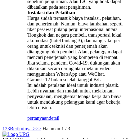
sebelum pengiriman. Atau L/C yang tidak dapat
dibatalkan pada saat pengiriman.
Instalasi dan Pelatihan
Harga sudah termasuk biaya instalasi, pelatihan,
dan penerjemah. Namun, biaya tambahan seperti
tiket pesawat pulang pergi internasional antara
Tiongkok dan negara pembeli, transportasi lokal,
akomodasi (hotel bintang 3), dan uang saku per
orang untuk teknisi dan penerjemah akan
ditanggung oleh pembeli. Atau, pelanggan dapat
mencari penerjemah yang kompeten di tempat.
Jika selama pandemi Covid-19, dukungan akan
dilakukan secara daring atau melalui video
menggunakan WhatsApp atau WeChat.
Garansi: 12 bulan setelah tanggal B/L
Ini adalah peralatan ideal untuk industri plastik.
Lebih nyaman dan mudah untuk melakukan
penyesuaian, menghemat tenaga kerja dan biaya
untuk mendukung pelanggan kami agar bekerja
lebih efisien.
pertanyaan
detail
1
2
3
Berikutnya >
>>
Halaman 1 / 3