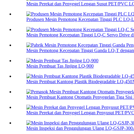
Mesin Perekat dan Penyegel Lengan Susut PET/PVC L
Produsen Mesin Pemotong Kecepatan Tinggi PLC LQ-
Mesin Pemotong Kecepatan Tinggi LQ-C Servo Drive dip
Mesin Pemotong Kecepatan Tinggi Ganda LQ-T dengan 
Mesin Pembuat Tas Jinjing LQ-900
Mesin Pembuat Kantong Plastik Biodegradable LQ-450
Mesin Pembuat Kantong Otomatis Penyegelan Tiga Sisi
Mesin Perekat dan Penyegel Lengan Penyusut PET/PV
Mesin Inspeksi dan Penggulungan Ulang LQ-GSJP-30