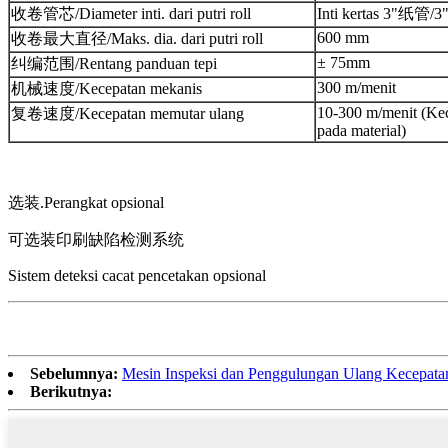
收卷管芯/Diameter inti. dari putri roll
Inti kertas 3"纸管/3
600 mm
收卷最大直径/Maks. dia. dari putri roll
± 75mm
纠编范围/Rentang panduan tepi
300 m/menit
机械速度/Kecepatan mekanis
10-300 m/menit (Ke
复卷速度/Kecepatan memutar ulang
pada material)
选装.Perangkat opsional
可选装印刷缺陷检测系统
Sistem deteksi cacat pencetakan opsional
Sebelumnya:
Mesin Inspeksi dan Penggulungan Ulang Kecepat
Berikutnya: