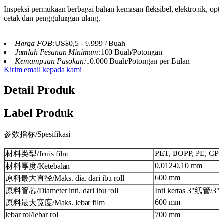
Inspeksi permukaan berbagai bahan kemasan fleksibel, elektronik, optik
cetak dan penggulungan ulang.
Harga FOB:
US$0,5 - 9.999 / Buah
Jumlah Pesanan Minimum:
100 Buah/Potongan
Kemampuan Pasokan:
10.000 Buah/Potongan per Bulan
Kirim email kepada kami
Detail Produk
Label Produk
参数指标/Spesifikasi
PET, BOPP, PE, CP
材料类型/Jenis film
0,012-0,10 mm
材料厚度/Ketebalan
600 mm
原料最大直径/Maks. dia. dari ibu roll
原料管芯/Diameter inti. dari ibu roll
Inti kertas 3"纸管/3
600 mm
原料最大宽度/Maks. lebar film
lebar rol/lebar rol
700 mm