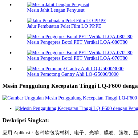
Mesin Jahit Lengan Penyusut
Jalur Pembuatan Pelet Film LQ PP,PE
Mesin Pengepres Botol PET Vertikal LQA-080T80
Mesin Pengepres Botol PET Vertikal LQA-070T80
Mesin Pemotong Gantry Ahli LQ-G5000/3000
Mesin Penggulung Kecepatan Tinggi LQ-F600 denga
Deskripsi Singkat:
应用 Aplikasi：各种软包装材料、电子、光学、膜卷、箔