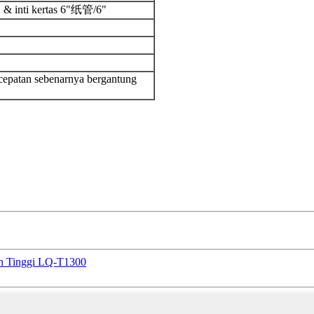
" & inti kertas 6"纸管/6"
cepatan sebenarnya bergantung
an Tinggi LQ-T1300