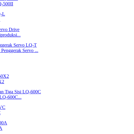
Q-500II
L
roduksi...
Penggerak Servo ...
X2
 LQ-600C...
C
0A