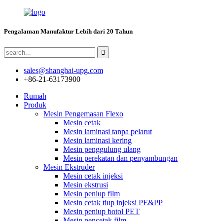
Pengalaman Manufaktur Lebih dari 20 Tahun
sales@shanghai-upg.com
+86-21-63173900
Rumah
Produk
Mesin Pengemasan Flexo
Mesin cetak
Mesin laminasi tanpa pelarut
Mesin laminasi kering
Mesin penggulung ulang
Mesin perekatan dan penyambungan
Mesin Ekstruder
Mesin cetak injeksi
Mesin ekstrusi
Mesin peniup film
Mesin cetak tiup injeksi PE&PP
Mesin peniup botol PET
Mesin pencetak film